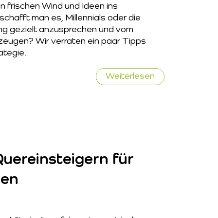
n frischen Wind und Ideen ins
hafft man es, Millennials oder die
ing gezielt anzusprechen und vom
zeugen? Wir verraten ein paar Tipps
ategie.
Junge
Weiterlesen
Mitarbeiter
für
Steuerkanzleie
gewinnen
Quereinsteigern für
ien