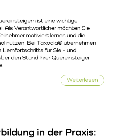
ereinsteigern ist eine wichtige
lei. Als Verantwortlicher möchten Sie
Teilnehmer motiviert lernen und die
imal nutzen. Bei Taxodia® übernehmen
Lernfortschritts für Sie – und
 über den Stand Ihrer Quereinsteiger
e.
Wie
Weiterlesen
Taxodia
den
Lernerfolg
Ihrer
Quereinsteiger
effektiv
bildung in der Praxis:
überwacht