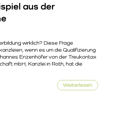
ispiel aus der
he
erbildung wirklich? Diese Frage
kanzleien, wenn es um die Qualifizierung
 Johannes Enzenhöfer von der Treukontax
haft mbH, Kanzlei in Roth, hat die
Online-
Weiterlesen
Weiterbildung
in
der
Praxis:
Ein
Erfolgsbeispiel