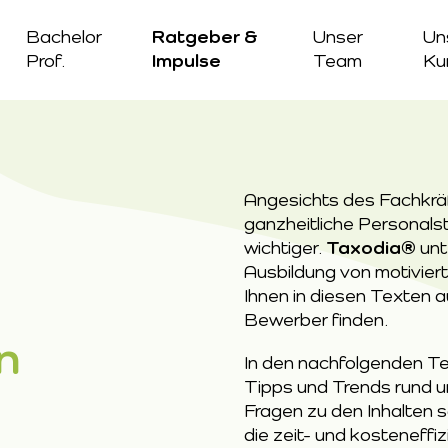
Bachelor
Ratgeber &
Unser
Un
Prof.
Impulse
Team
Ku
Angesichts des Fachkräf
ganzheitliche Personalst
wichtiger. 
Taxodia®
 unt
Ausbildung von motiviert
Ihnen in diesen Texten a
Bewerber finden.
n
In den nachfolgenden Tex
Tipps und Trends rund um
Fragen zu den Inhalten s
die zeit- und kosteneffi